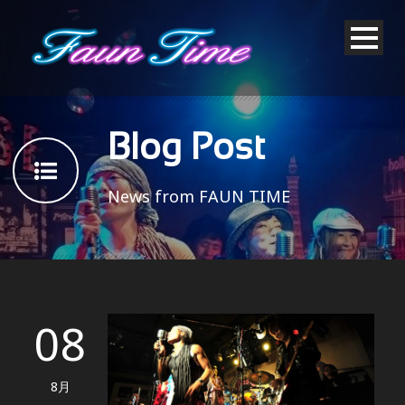
Blog Post
News from FAUN TIME
08
8月