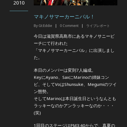
2010
マキノサマーカーニバル！
By
Gt:Eddie
|
0
Comment
|
ライブレポート
今日は滋賀県高島市にあるマキノサニービ
ーチにて行われた
「マキノサマーカーニバル」に出演しまし
た。
本日のメンバーは変則7人編成。
KeyにAyano、SaxにMarinoの姉妹コン
ビ、そしてVoはShunsuke、Megumiのツイ
ン態勢。
そしてMarinoは本日誕生日というなんとも
ラッキーなのかアンラッキーなのか・・・
(笑)
1回目のステージはPM3:40からで、真夏の