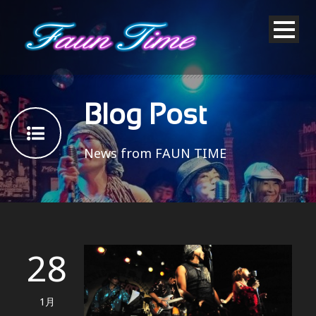
Blog Post
News from FAUN TIME
28
1月