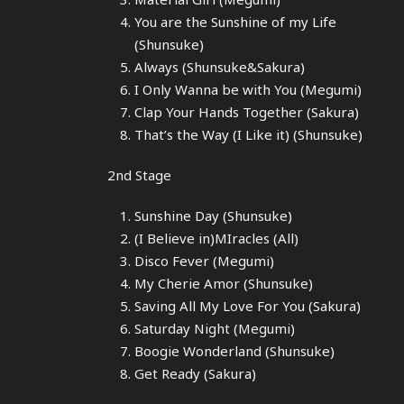
You are the Sunshine of my Life
(Shunsuke)
Always (Shunsuke&Sakura)
I Only Wanna be with You (Megumi)
Clap Your Hands Together (Sakura)
That’s the Way (I Like it) (Shunsuke)
2nd Stage
Sunshine Day (Shunsuke)
(I Believe in)MIracles (All)
Disco Fever (Megumi)
My Cherie Amor (Shunsuke)
Saving All My Love For You (Sakura)
Saturday Night (Megumi)
Boogie Wonderland (Shunsuke)
Get Ready (Sakura)