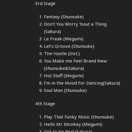
3rd Stage
Fantasy (Shunsuke)
Don’t You Worry ‘bout a Thing
(Sakura)
Le Freak (Megumi)
Let’s Groove (Shunsuke)
The Hustle (Inst.)
You Make me Feel Brand New
(Shunsuke&Sakura)
Hot Stuff (Megumi)
I’m in the Mood For Dancing(Sakura)
Soul Man (Shunsuke)
4th Stage
Play That Funky Music (Shunsuke)
Hello Mr. Monkey (Megumi)
Got to be Real (Sakura)