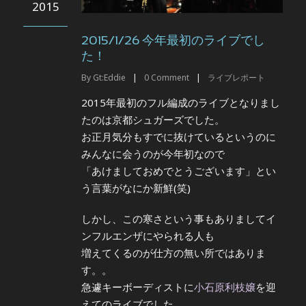
2015
2015/1/26 今年最初のライブでし
た！
By
Gt:Eddie
|
0
Comment
|
ライブレポート
2015年最初のフル編成のライブとなりまし
たのは京都シュガーズでした。
お正月気分もすでに抜けているというのに
みんなに会うのが今年初なので
「あけましておめでとうございます」とい
う言葉がなにか新鮮(笑)
しかし、この寒さという事もありましてイ
ンフルエンザにやられる人も
増えてくるのが仕方の無い所ではありま
す。。
急遽キーボーディストに
小石原利枝嬢
を迎
えてのライブでした。