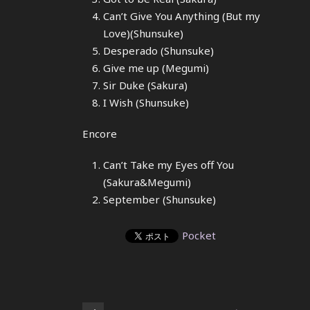
Can’t Give You Anything (But my
Love)(Shunsuke)
Desperado (Shunsuke)
Give me up (Megumi)
Sir Duke (Sakura)
I Wish (Shunsuke)
Encore
Can’t Take my Eyes off You
(Sakura&Megumi)
September (Shunsuke)
Pocket