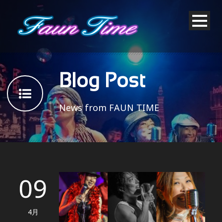
Blog Post
News from FAUN TIME
09
4月