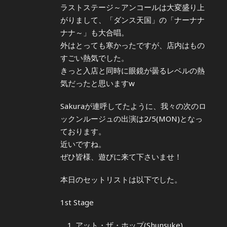
ラストステージ～アンコールは大変盛り上
がりまして、「ダンス天国」の「ナーナナ
ナナ～」も大合唱。
外はとっても寒かったですが、店内はもの
すごい熱気でした。
きっと入店と同時に眼鏡が曇るレベルの熱
気だったと思いますw
Sakuraが連呼してたように、我々の次のロ
ックンルージュの出演は2/5(MON)となっ
ております。
近いですね。
ぜひ皆様、遊びに来て下さいませ！
本日のセットリストは以下でした。
1st Stage
アット・ザ・ホップ(Shunsuke)