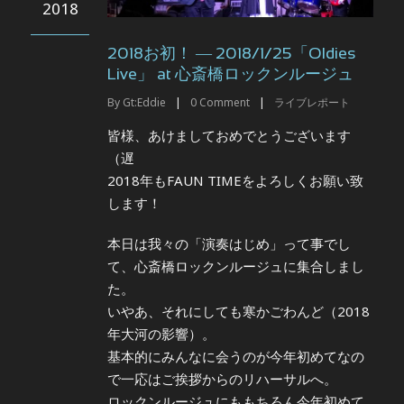
2018
2018お初！ ― 2018/1/25「Oldies
Live」 at 心斎橋ロックンルージュ
By
Gt:Eddie
|
0
Comment
|
ライブレポート
皆様、あけましておめでとうございます
（遅
2018年もFAUN TIMEをよろしくお願い致
します！
本日は我々の「演奏はじめ」って事でし
て、心斎橋ロックンルージュに集合しまし
た。
いやあ、それにしても寒かごわんど（2018
年大河の影響）。
基本的にみんなに会うのが今年初めてなの
で一応はご挨拶からのリハーサルへ。
ロックンルージュにももちろん今年初めて