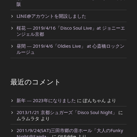
阪
LINE@アカウントを開設しました
桜花 ― 2019/4/16「Disco Soul Live」at ジョニーエ
ンジェル京都
昼間 ― 2019/4/6「Oldies Live」 at 心斎橋ロックン
ルージュ
最近のコメント
新年 ― 2023年になりました
に
ぽんちゃん
より
2013/1/21 京都シュガーズ「Disco Soul Night」
に
ムラムラタ
より
2011/9/24(SAT)三田市郷の音ホール「大人のFunky
Night＠Sanda」
に
Gt:Eddie
より