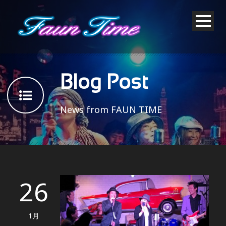
Blog Post
News from FAUN TIME
26
1月