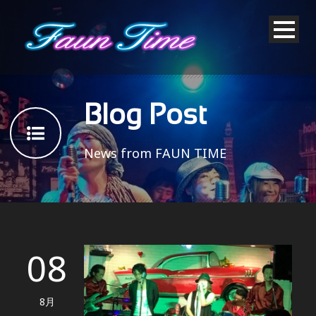
Blog Post
News from FAUN TIME
08
8月