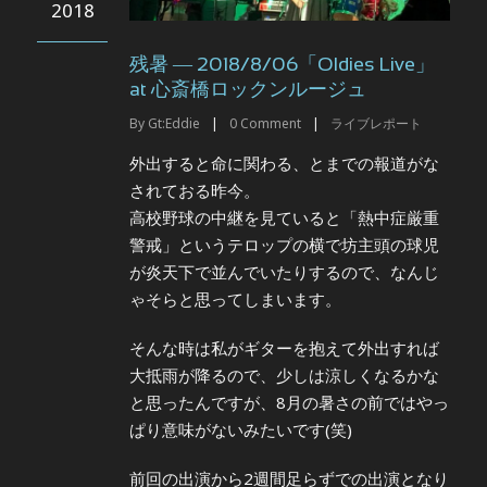
2018
残暑 ― 2018/8/06「Oldies Live」
at 心斎橋ロックンルージュ
By
Gt:Eddie
|
0
Comment
|
ライブレポート
外出すると命に関わる、とまでの報道がな
されておる昨今。
高校野球の中継を見ていると「熱中症厳重
警戒」というテロップの横で坊主頭の球児
が炎天下で並んでいたりするので、なんじ
ゃそらと思ってしまいます。
そんな時は私がギターを抱えて外出すれば
大抵雨が降るので、少しは涼しくなるかな
と思ったんですが、8月の暑さの前ではやっ
ぱり意味がないみたいです(笑)
前回の出演から2週間足らずでの出演となり